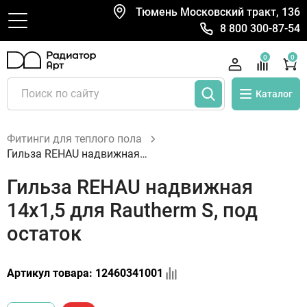
Тюмень Московский тракт, 136
8 800 300-87-54
0
0
Каталог
Фитинги для теплого пола
Гильза REHAU надвижная 14х1,5 для Rautherm S, под остаток
Гильза REHAU надвижная
14х1,5 для Rautherm S, под
остаток
Артикул товара:
12460341001